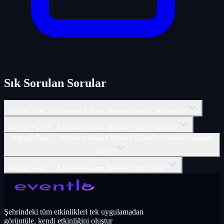
Sık Sorulan Sorular
Antiyap Fest 2 - Böcekler Ankara Biletleri Tiyatro'i ne zaman?
Antiyap Fest 2 - Böcekler Ankara Biletleri Tiyatro'i nerede?
Antiyap Fest 2 - Böcekler Ankara Biletleri Tiyatro'inin biletleri nereden
alınır?
Antiyap Fest 2 - Böcekler Ankara Biletleri'in türü nedir?
Şehrindeki tüm etkinlikleri tek uygulamadan
görüntüle, kendi etkinliğini oluştur