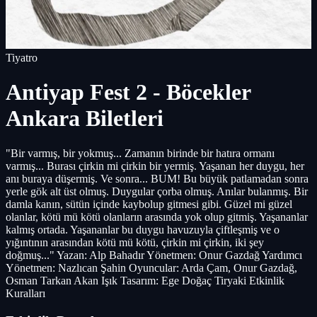
Tiyatro
Antiyap Fest 2 - Böcekler
Ankara Biletleri
"Bir varmış, bir yokmuş... Zamanın birinde bir hatıra ormanı
varmış... Burası çirkin mi çirkin bir yermiş. Yaşanan her duygu, her
anı buraya düşermiş. Ve sonra... BUM! Bu büyük patlamadan sonra
yerle gök alt üst olmuş. Duygular çorba olmuş. Anılar bulanmış. Bir
damla kanın, sütün içinde kaybolup gitmesi gibi. Güzel mi güzel
olanlar, kötü mü kötü olanların arasında yok olup gitmiş. Yaşananlar
kalmış ortada. Yaşananlar bu duygu havuzuyla çiftleşmiş ve o
yığıntının arasından kötü mü kötü, çirkin mi çirkin, iki şey
doğmuş..." Yazan: Alp Bahadır Yönetmen: Onur Gazdağ Yardımcı
Yönetmen: Nazlıcan Şahin Oyuncular: Arda Çam, Onur Gazdağ,
Osman Tarkan Akan Işık Tasarım: Ege Doğaç Tiryaki Etkinlik
Kuralları