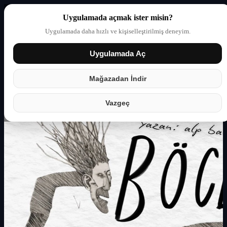
Uygulamada açmak ister misin?
Uygulamada daha hızlı ve kişiselleştirilmiş deneyim.
Uygulamada Aç
Giriş yap
Partner
Mağazadan İndir
Vazgeç