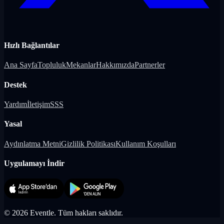
Hızlı Bağlantılar
Ana Sayfa
Topluluk
Mekanlar
Hakkımızda
Partnerler
Destek
Yardım
İletişim
SSS
Yasal
Aydınlatma Metni
Gizlilik Politikası
Kullanım Koşulları
Uygulamayı İndir
©
2026
Eventle.
Tüm hakları saklıdır.