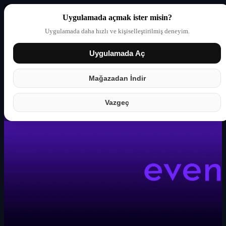
Uygulamada açmak ister misin?
Uygulamada daha hızlı ve kişiselleştirilmiş deneyim.
Uygulamada Aç
Giriş yap
Partner
Mağazadan İndir
Vazgeç