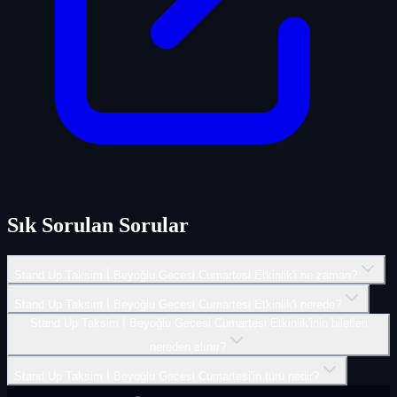
Sık Sorulan Sorular
Stand Up Taksim İ Beyoğlu Gecesi Cumartesi Etkinlik'i ne zaman?
Stand Up Taksim İ Beyoğlu Gecesi Cumartesi Etkinlik'i nerede?
Stand Up Taksim İ Beyoğlu Gecesi Cumartesi Etkinlik'inin biletleri
nereden alınır?
Stand Up Taksim İ Beyoğlu Gecesi Cumartesi'in türü nedir?