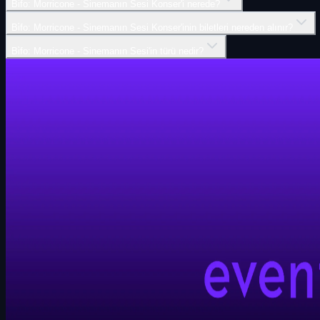
Bi̇fo: Morricone - Sinemanın Sesi Konser'i nerede?
Bi̇fo: Morricone - Sinemanın Sesi Konser'inin biletleri nereden alınır?
Bi̇fo: Morricone - Sinemanın Sesi'in türü nedir?