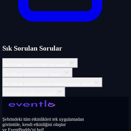
Sık Sorulan Sorular
Ne Olacak Şimdi Etkinlik'i ne zaman?
Ne Olacak Şimdi Etkinlik'i nerede?
Ne Olacak Şimdi Etkinlik'inin biletleri nereden alınır?
Ne Olacak Şimdi'in türü nedir?
Şehrindeki tüm etkinlikleri tek uygulamadan
görüntüle, kendi etkinliğini oluştur
ve EventBuddy'ni bul!