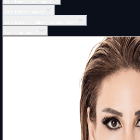
Linet Konser'i ne zaman?
Linet Konser'i nerede?
Linet Konser'inin biletleri nereden alınır?
Linet'in türü nedir?