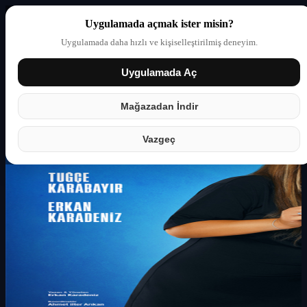
Uygulamada açmak ister misin?
Uygulamada daha hızlı ve kişiselleştirilmiş deneyim.
Uygulamada Aç
Giriş yap
Partner
Mağazadan İndir
Vazgeç