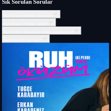
Sık Sorulan Sorular
Ruh Öküzüm Etkinlik'i ne zaman?
Ruh Öküzüm Etkinlik'i nerede?
Ruh Öküzüm Etkinlik'inin biletleri nereden alınır?
Ruh Öküzüm'in türü nedir?