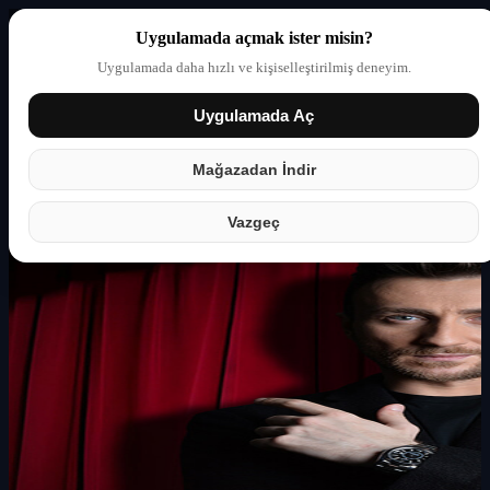
Uygulamada açmak ister misin?
Uygulamada daha hızlı ve kişiselleştirilmiş deneyim.
Uygulamada Aç
Giriş yap
Partner
Mağazadan İndir
Vazgeç