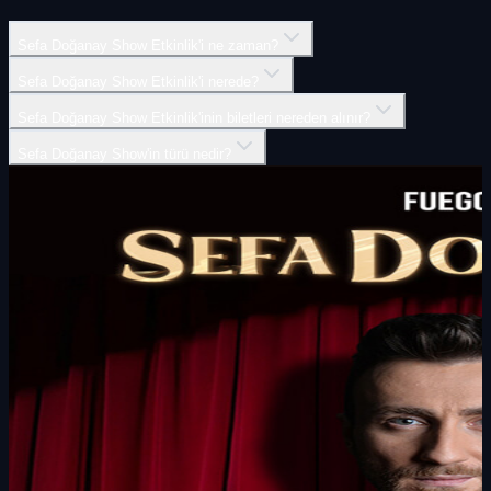
Sefa Doğanay Show Etkinlik'i ne zaman?
Sefa Doğanay Show Etkinlik'i nerede?
Sefa Doğanay Show Etkinlik'inin biletleri nereden alınır?
Sefa Doğanay Show'in türü nedir?