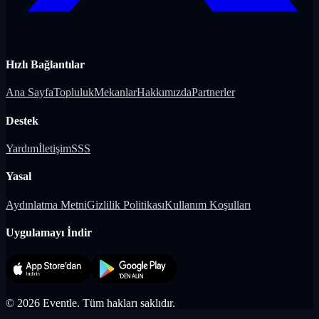
Hızlı Bağlantılar
Ana Sayfa
Topluluk
Mekanlar
Hakkımızda
Partnerler
Destek
Yardım
İletişim
SSS
Yasal
Aydınlatma Metni
Gizlilik Politikası
Kullanım Koşulları
Uygulamayı İndir
©
2026
Eventle.
Tüm hakları saklıdır.