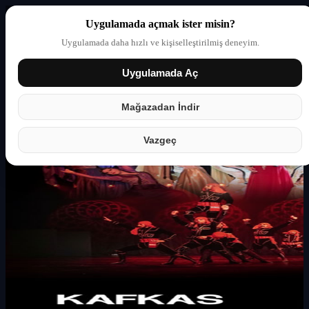
Uygulamada açmak ister misin?
Uygulamada daha hızlı ve kişiselleştirilmiş deneyim.
Uygulamada Aç
Giriş yap
Partner
Mağazadan İndir
Vazgeç