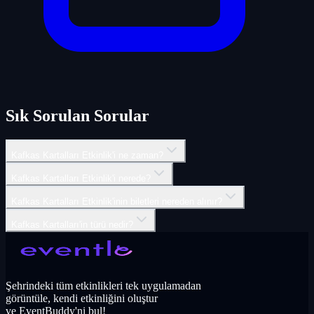
Sık Sorulan Sorular
Kafkas Kartalları Etkinlik'i ne zaman?
Kafkas Kartalları Etkinlik'i nerede?
Kafkas Kartalları Etkinlik'inin biletleri nereden alınır?
Kafkas Kartalları'in türü nedir?
Şehrindeki tüm etkinlikleri tek uygulamadan
görüntüle, kendi etkinliğini oluştur
ve EventBuddy'ni bul!