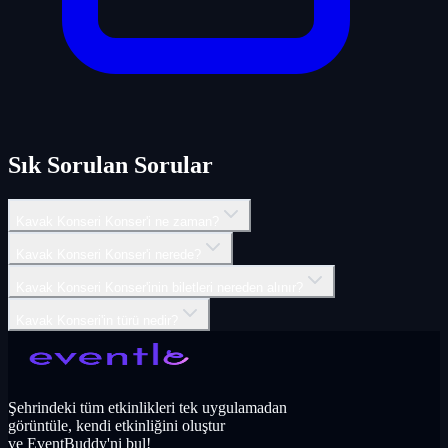
Sık Sorulan Sorular
Kavak Konseri Konser'i ne zaman?
Kavak Konseri Konser'i nerede?
Kavak Konseri Konser'inin biletleri nereden alınır?
Kavak Konseri'in türü nedir?
Şehrindeki tüm etkinlikleri tek uygulamadan
görüntüle, kendi etkinliğini oluştur
ve EventBuddy'ni bul!