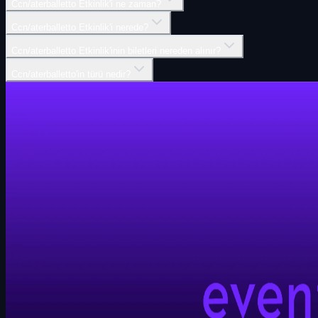
Ccn/aterballetto Etkinlik'i ne zaman?
Ccn/aterballetto Etkinlik'i nerede?
Ccn/aterballetto Etkinlik'inin biletleri nereden alınır?
Ccn/aterballetto'in türü nedir?