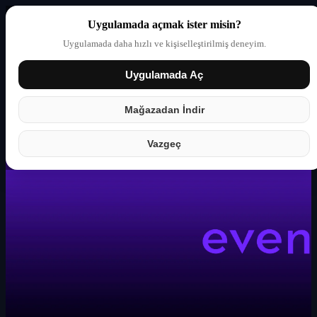
Uygulamada açmak ister misin?
Uygulamada daha hızlı ve kişiselleştirilmiş deneyim.
Uygulamada Aç
Giriş yap
Partner
Mağazadan İndir
Vazgeç