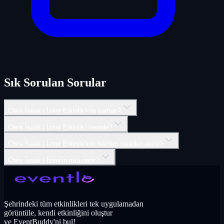
Sık Sorulan Sorular
Chris İsaak | İ̇zmir Etkinlik'i ne zaman?
Chris İsaak | İ̇zmir Etkinlik'i nerede?
Chris İsaak | İ̇zmir Etkinlik'inin biletleri nereden alınır?
Chris İsaak | İ̇zmir'in türü nedir?
Şehrindeki tüm etkinlikleri tek uygulamadan
görüntüle, kendi etkinliğini oluştur
ve EventBuddy'ni bul!