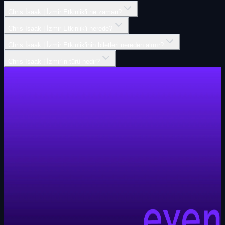
Chris İsaak | İ̇zmir Etkinlik'i ne zaman?
Chris İsaak | İ̇zmir Etkinlik'i nerede?
Chris İsaak | İ̇zmir Etkinlik'inin biletleri nereden alınır?
Chris İsaak | İ̇zmir'in türü nedir?