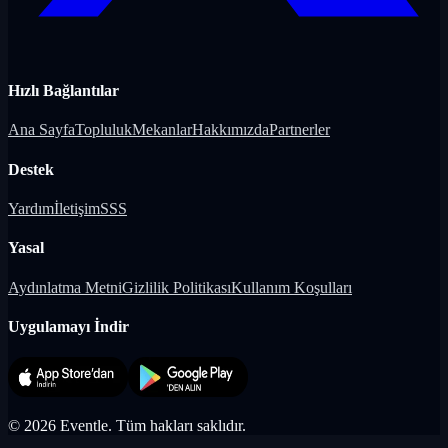
Hızlı Bağlantılar
Ana Sayfa
Topluluk
Mekanlar
Hakkımızda
Partnerler
Destek
Yardım
İletişim
SSS
Yasal
Aydınlatma Metni
Gizlilik Politikası
Kullanım Koşulları
Uygulamayı İndir
©
2026
Eventle.
Tüm hakları saklıdır.