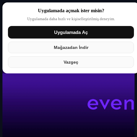
Uygulamada açmak ister misin?
Uygulamada daha hızlı ve kişiselleştirilmiş deneyim.
Uygulamada Aç
Giriş yap
Partner
Mağazadan İndir
Vazgeç