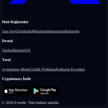
Hızlı Bağlantılar
Ana Sayfa
Topluluk
Mekanlar
Hakkımızda
Partnerler
Destek
Yardım
İletişim
SSS
Yasal
Aydınlatma Metni
Gizlilik Politikası
Kullanım Koşulları
Uygulamayı İndir
©
2026
Eventle.
Tüm hakları saklıdır.