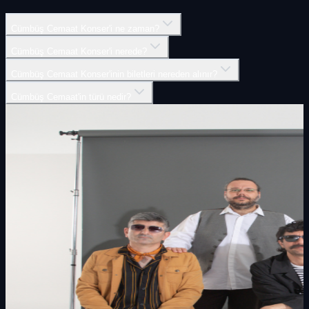
Cümbüş Cemaat Konser'i ne zaman?
Cümbüş Cemaat Konser'i nerede?
Cümbüş Cemaat Konser'inin biletleri nereden alınır?
Cümbüş Cemaat'in türü nedir?