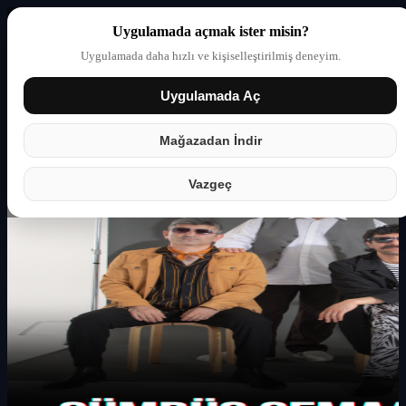
Uygulamada açmak ister misin?
Uygulamada daha hızlı ve kişiselleştirilmiş deneyim.
Uygulamada Aç
Giriş yap
Partner
Mağazadan İndir
Vazgeç