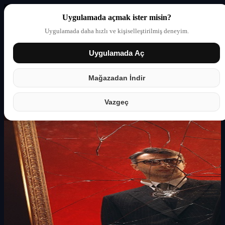
Uygulamada açmak ister misin?
Uygulamada daha hızlı ve kişiselleştirilmiş deneyim.
Uygulamada Aç
Giriş yap
Partner
Mağazadan İndir
Vazgeç