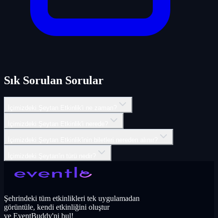
Sık Sorulan Sorular
İçimizdeki Şeytan Etkinlik'i ne zaman?
İçimizdeki Şeytan Etkinlik'i nerede?
İçimizdeki Şeytan Etkinlik'inin biletleri nereden alınır?
İçimizdeki Şeytan'in türü nedir?
Şehrindeki tüm etkinlikleri tek uygulamadan
görüntüle, kendi etkinliğini oluştur
ve EventBuddy'ni bul!