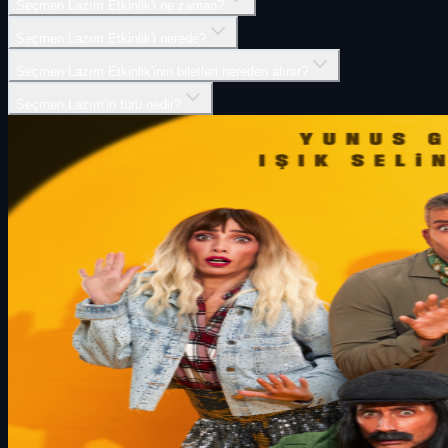
Seçmen Lazım Etkinlik'i ne zaman?
Seçmen Lazım Etkinlik'i nerede?
Seçmen Lazım Etkinlik'inin biletleri nereden alınır?
Seçmen Lazım'in türü nedir?