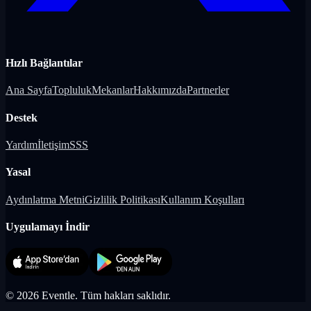
Hızlı Bağlantılar
Ana Sayfa
Topluluk
Mekanlar
Hakkımızda
Partnerler
Destek
Yardım
İletişim
SSS
Yasal
Aydınlatma Metni
Gizlilik Politikası
Kullanım Koşulları
Uygulamayı İndir
©
2026
Eventle.
Tüm hakları saklıdır.