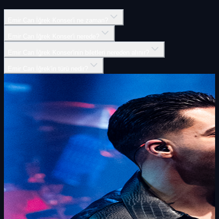
Emir Can İğrek Konser'i ne zaman?
Emir Can İğrek Konser'i nerede?
Emir Can İğrek Konser'inin biletleri nereden alınır?
Emir Can İğrek'in türü nedir?