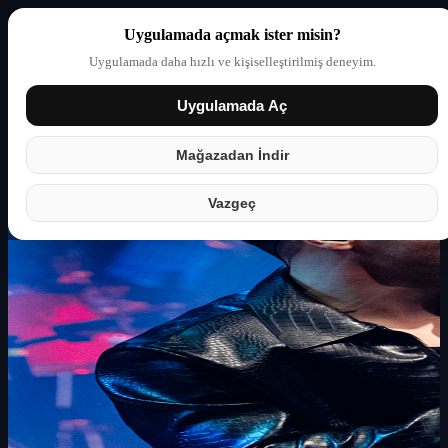
Uygulamada açmak ister misin?
Uygulamada daha hızlı ve kişiselleştirilmiş deneyim.
Uygulamada Aç
Giriş yap
Partner
Mağazadan İndir
Vazgeç