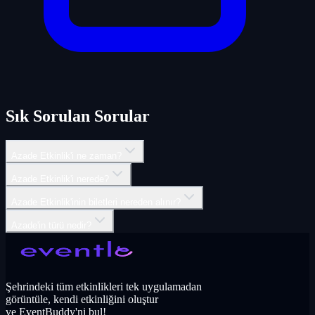
Sık Sorulan Sorular
Azade Etkinlik'i ne zaman?
Azade Etkinlik'i nerede?
Azade Etkinlik'inin biletleri nereden alınır?
Azade'in türü nedir?
Şehrindeki tüm etkinlikleri tek uygulamadan
görüntüle, kendi etkinliğini oluştur
ve EventBuddy'ni bul!