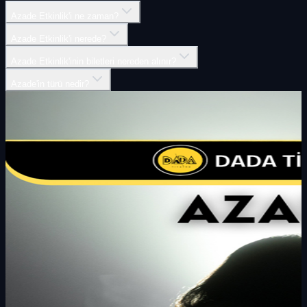
Azade Etkinlik'i ne zaman?
Azade Etkinlik'i nerede?
Azade Etkinlik'inin biletleri nereden alınır?
Azade'in türü nedir?