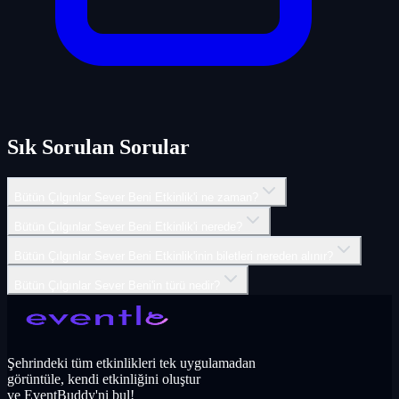
Sık Sorulan Sorular
Bütün Çılgınlar Sever Beni Etkinlik'i ne zaman?
Bütün Çılgınlar Sever Beni Etkinlik'i nerede?
Bütün Çılgınlar Sever Beni Etkinlik'inin biletleri nereden alınır?
Bütün Çılgınlar Sever Beni'in türü nedir?
Şehrindeki tüm etkinlikleri tek uygulamadan
görüntüle, kendi etkinliğini oluştur
ve EventBuddy'ni bul!