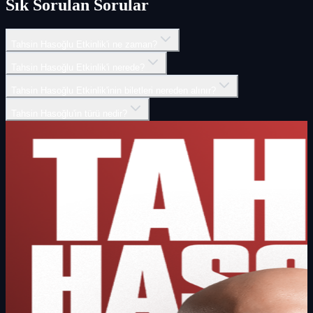
Sık Sorulan Sorular
Tahsin Hasoğlu Etkinlik'i ne zaman?
Tahsin Hasoğlu Etkinlik'i nerede?
Tahsin Hasoğlu Etkinlik'inin biletleri nereden alınır?
Tahsin Hasoğlu'in türü nedir?