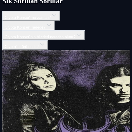
Sık Sorulan Sorular
Crypta Konser'i ne zaman?
Crypta Konser'i nerede?
Crypta Konser'inin biletleri nereden alınır?
Crypta'in türü nedir?