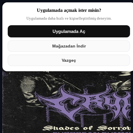
Uygulamada açmak ister misin?
Uygulamada daha hızlı ve kişiselleştirilmiş deneyim.
Uygulamada Aç
Giriş yap
Partner
Mağazadan İndir
Vazgeç