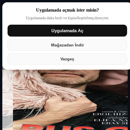
Uygulamada açmak ister misin?
Uygulamada daha hızlı ve kişiselleştirilmiş deneyim.
Uygulamada Aç
Giriş yap
Partner
Mağazadan İndir
Vazgeç