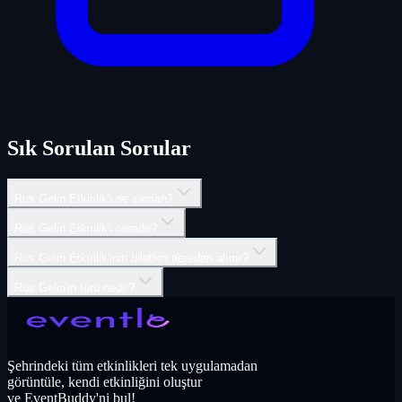
Sık Sorulan Sorular
Rus Gelin Etkinlik'i ne zaman?
Rus Gelin Etkinlik'i nerede?
Rus Gelin Etkinlik'inin biletleri nereden alınır?
Rus Gelin'in türü nedir?
Şehrindeki tüm etkinlikleri tek uygulamadan
görüntüle, kendi etkinliğini oluştur
ve EventBuddy'ni bul!