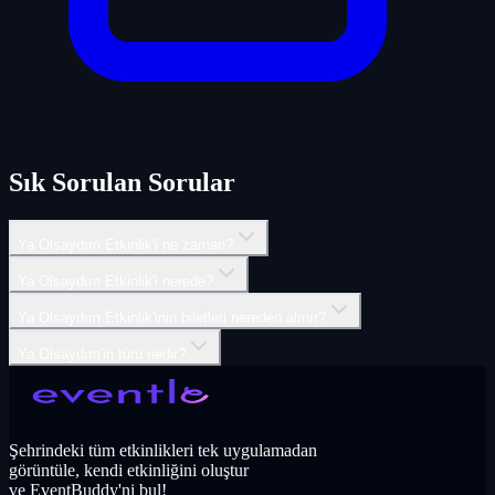
Sık Sorulan Sorular
Ya Olsaydım Etkinlik'i ne zaman?
Ya Olsaydım Etkinlik'i nerede?
Ya Olsaydım Etkinlik'inin biletleri nereden alınır?
Ya Olsaydım'in türü nedir?
Şehrindeki tüm etkinlikleri tek uygulamadan
görüntüle, kendi etkinliğini oluştur
ve EventBuddy'ni bul!