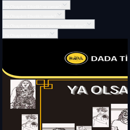
Ya Olsaydım Etkinlik'i ne zaman?
Ya Olsaydım Etkinlik'i nerede?
Ya Olsaydım Etkinlik'inin biletleri nereden alınır?
Ya Olsaydım'in türü nedir?