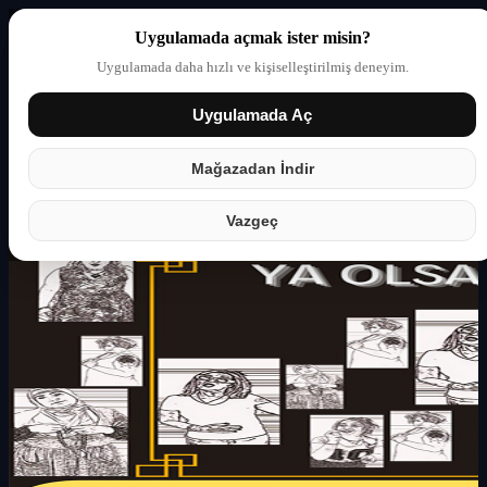
Uygulamada açmak ister misin?
Uygulamada daha hızlı ve kişiselleştirilmiş deneyim.
Uygulamada Aç
Giriş yap
Partner
Mağazadan İndir
Vazgeç