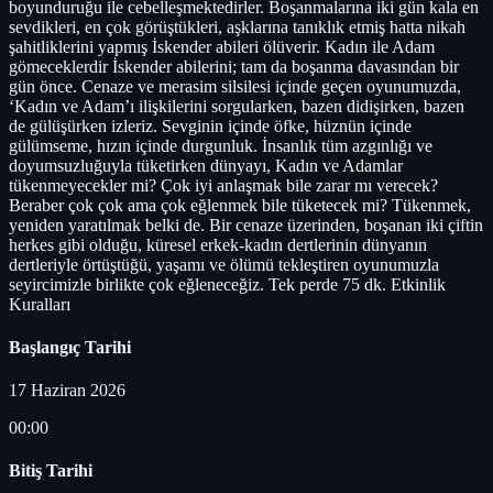
boyunduruğu ile cebelleşmektedirler. Boşanmalarına iki gün kala en
sevdikleri, en çok görüştükleri, aşklarına tanıklık etmiş hatta nikah
şahitliklerini yapmış İskender abileri ölüverir. Kadın ile Adam
gömeceklerdir İskender abilerini; tam da boşanma davasından bir
gün önce. Cenaze ve merasim silsilesi içinde geçen oyunumuzda,
‘Kadın ve Adam’ı ilişkilerini sorgularken, bazen didişirken, bazen
de gülüşürken izleriz. Sevginin içinde öfke, hüznün içinde
gülümseme, hızın içinde durgunluk. İnsanlık tüm azgınlığı ve
doyumsuzluğuyla tüketirken dünyayı, Kadın ve Adamlar
tükenmeyecekler mi? Çok iyi anlaşmak bile zarar mı verecek?
Beraber çok çok ama çok eğlenmek bile tüketecek mi? Tükenmek,
yeniden yaratılmak belki de. Bir cenaze üzerinden, boşanan iki çiftin
herkes gibi olduğu, küresel erkek-kadın dertlerinin dünyanın
dertleriyle örtüştüğü, yaşamı ve ölümü tekleştiren oyunumuzla
seyircimizle birlikte çok eğleneceğiz. Tek perde 75 dk. Etkinlik
Kuralları
Başlangıç Tarihi
17 Haziran 2026
00:00
Bitiş Tarihi