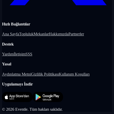
Hızlı Bağlantılar
Ana Sayfa
Topluluk
Mekanlar
Hakkımızda
Partnerler
Destek
Yardım
İletişim
SSS
Yasal
Aydınlatma Metni
Gizlilik Politikası
Kullanım Koşulları
Uygulamayı İndir
©
2026
Eventle.
Tüm hakları saklıdır.