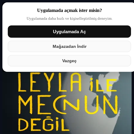
Uygulamada açmak ister misin?
Uygulamada daha hızlı ve kişiselleştirilmiş deneyim.
Uygulamada Aç
Giriş yap
Partner
Mağazadan İndir
Vazgeç