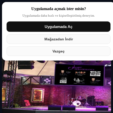
Uygulamada açmak ister misin?
Uygulamada daha hızlı ve kişiselleştirilmiş deneyim.
Uygulamada Aç
Giriş yap
Partner
Mağazadan İndir
Vazgeç