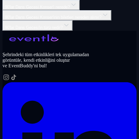
90'lar Dans Gecesi Konser'i nerede?
90'lar Dans Gecesi Konser'inin biletleri nereden alınır?
90'lar Dans Gecesi'in türü nedir?
Şehrindeki tüm etkinlikleri tek uygulamadan
görüntüle, kendi etkinliğini oluştur
ve EventBuddy'ni bul!