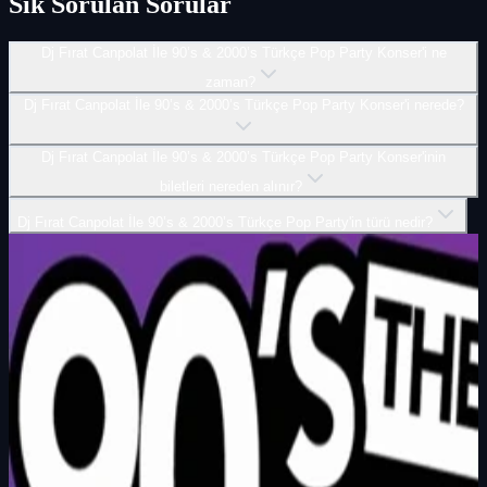
Sık Sorulan Sorular
Dj Fırat Canpolat İle 90’s & 2000’s Türkçe Pop Party Konser'i ne
zaman?
Dj Fırat Canpolat İle 90’s & 2000’s Türkçe Pop Party Konser'i nerede?
Dj Fırat Canpolat İle 90’s & 2000’s Türkçe Pop Party Konser'inin
biletleri nereden alınır?
Dj Fırat Canpolat İle 90’s & 2000’s Türkçe Pop Party'in türü nedir?