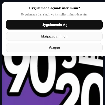
Uygulamada açmak ister misin?
Uygulamada daha hızlı ve kişiselleştirilmiş deneyim.
Uygulamada Aç
Giriş yap
Partner
Mağazadan İndir
Vazgeç