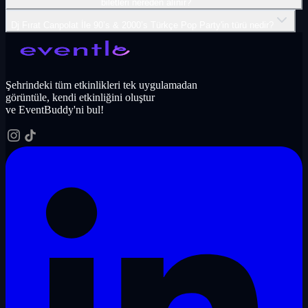
biletleri nereden alınır?
Dj Fırat Canpolat İle 90’s & 2000’s Türkçe Pop Party'in türü nedir?
Şehrindeki tüm etkinlikleri tek uygulamadan
görüntüle, kendi etkinliğini oluştur
ve EventBuddy'ni bul!