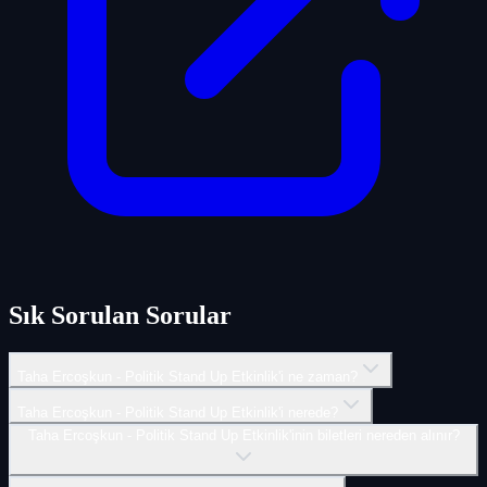
Sık Sorulan Sorular
Taha Ercoşkun - Politik Stand Up Etkinlik'i ne zaman?
Taha Ercoşkun - Politik Stand Up Etkinlik'i nerede?
Taha Ercoşkun - Politik Stand Up Etkinlik'inin biletleri nereden alınır?