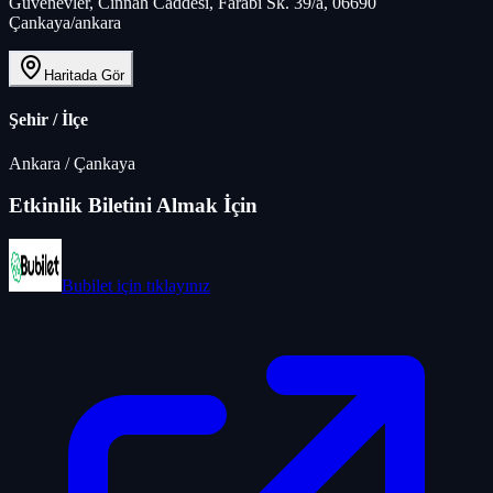
Güvenevler, Cinnah Caddesi, Farabi Sk. 39/a, 06690
Çankaya/ankara
Haritada Gör
Şehir / İlçe
Ankara
/
Çankaya
Etkinlik Biletini Almak İçin
Bubilet
için tıklayınız