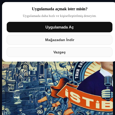
Uygulamada açmak ister misin?
Uygulamada daha hızlı ve kişiselleştirilmiş deneyim.
Uygulamada Aç
Giriş yap
Partner
Mağazadan İndir
Vazgeç