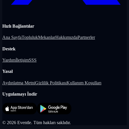
Hızlı Bağlantılar
Ana Sayfa
Topluluk
Mekanlar
Hakkımızda
Partnerler
Destek
Yardım
İletişim
SSS
Yasal
Aydınlatma Metni
Gizlilik Politikası
Kullanım Koşulları
Uygulamayı İndir
©
2026
Eventle.
Tüm hakları saklıdır.