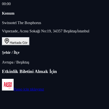
00:00
Konum
Swissotel The Bosphorus
Vişnezade, Acısu Sokaği No:19, 34357 Beşiktaş/i̇stanbul
Haritada Gör
Şehir / İlçe
Avrupa
/
Beşiktaş
Etkinlik Biletini Almak İçin
Passo
için tıklayınız