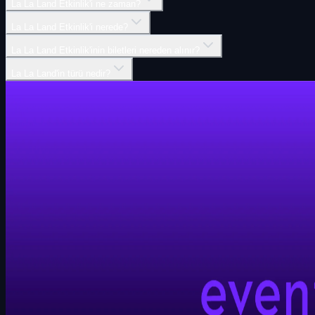
La La Land Etkinlik'i ne zaman?
La La Land Etkinlik'i nerede?
La La Land Etkinlik'inin biletleri nereden alınır?
La La Land'in türü nedir?