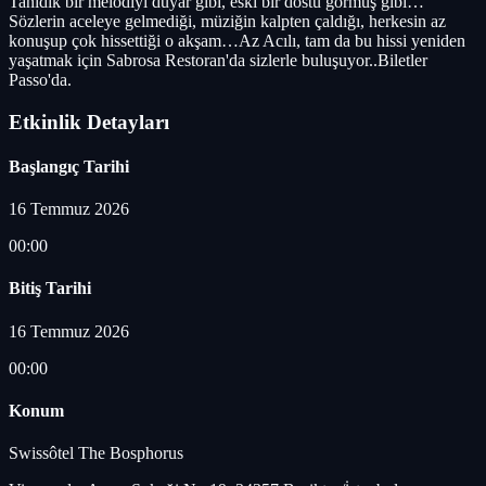
Tanıdık bir melodiyi duyar gibi, eski bir dostu görmüş gibi…
Sözlerin aceleye gelmediği, müziğin kalpten çaldığı, herkesin az
konuşup çok hissettiği o akşam…Az Acılı, tam da bu hissi yeniden
yaşatmak için Sabrosa Restoran'da sizlerle buluşuyor..Biletler
Passo'da.
Etkinlik Detayları
Başlangıç Tarihi
16 Temmuz 2026
00:00
Bitiş Tarihi
16 Temmuz 2026
00:00
Konum
Swissôtel The Bosphorus