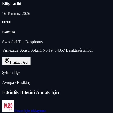
Bitiş Tarihi
16 Temmuz 2026
00:00
Konum
Swissôtel The Bosphorus
Vişnezade, Acısu Sokaği No:19, 34357 Beşiktaş/i̇stanbul
Haritada Gör
Şehir / İlçe
Avrupa
/
Beşiktaş
Etkinlik Biletini Almak İçin
Passo
için tıklayınız