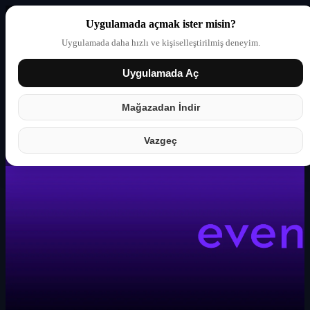
Uygulamada açmak ister misin?
Uygulamada daha hızlı ve kişiselleştirilmiş deneyim.
Uygulamada Aç
Giriş yap
Partner
Mağazadan İndir
Vazgeç