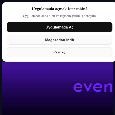
Uygulamada açmak ister misin?
Uygulamada daha hızlı ve kişiselleştirilmiş deneyim.
Uygulamada Aç
Giriş yap
Partner
Mağazadan İndir
Vazgeç