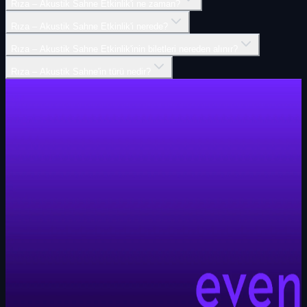
Rıza – Akustik Sahne Etkinlik'i ne zaman?
Rıza – Akustik Sahne Etkinlik'i nerede?
Rıza – Akustik Sahne Etkinlik'inin biletleri nereden alınır?
Rıza – Akustik Sahne'in türü nedir?