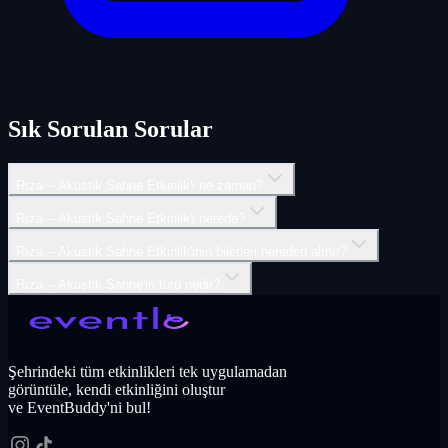
Sık Sorulan Sorular
Rıza – Akustik Sahne Etkinlik'i ne zaman?
Rıza – Akustik Sahne Etkinlik'i nerede?
Rıza – Akustik Sahne Etkinlik'inin biletleri nereden alınır?
Rıza – Akustik Sahne'in türü nedir?
Şehrindeki tüm etkinlikleri tek uygulamadan
görüntüle, kendi etkinliğini oluştur
ve EventBuddy'ni bul!