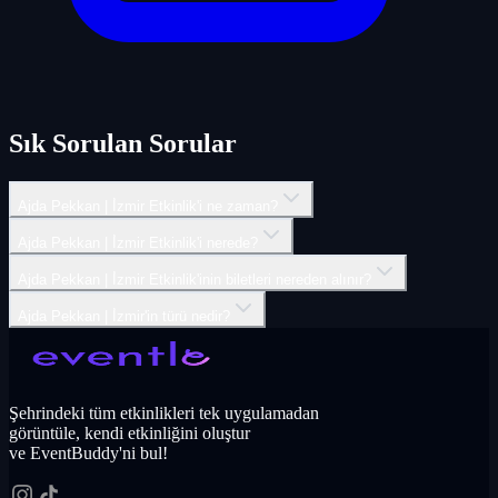
Sık Sorulan Sorular
Ajda Pekkan | İ̇zmir Etkinlik'i ne zaman?
Ajda Pekkan | İ̇zmir Etkinlik'i nerede?
Ajda Pekkan | İ̇zmir Etkinlik'inin biletleri nereden alınır?
Ajda Pekkan | İ̇zmir'in türü nedir?
Şehrindeki tüm etkinlikleri tek uygulamadan
görüntüle, kendi etkinliğini oluştur
ve EventBuddy'ni bul!