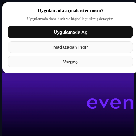
Uygulamada açmak ister misin?
Uygulamada daha hızlı ve kişiselleştirilmiş deneyim.
Uygulamada Aç
Giriş yap
Partner
Mağazadan İndir
Vazgeç