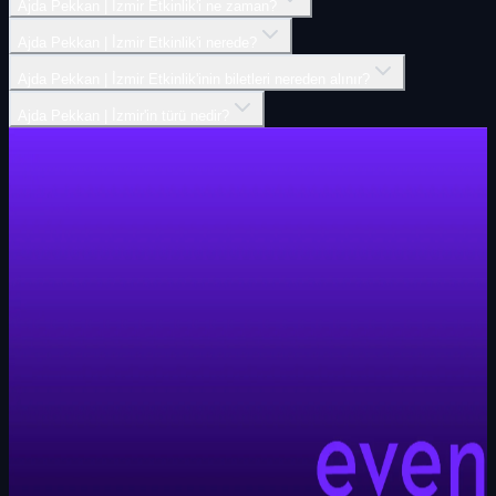
Ajda Pekkan | İ̇zmir Etkinlik'i ne zaman?
Ajda Pekkan | İ̇zmir Etkinlik'i nerede?
Ajda Pekkan | İ̇zmir Etkinlik'inin biletleri nereden alınır?
Ajda Pekkan | İ̇zmir'in türü nedir?