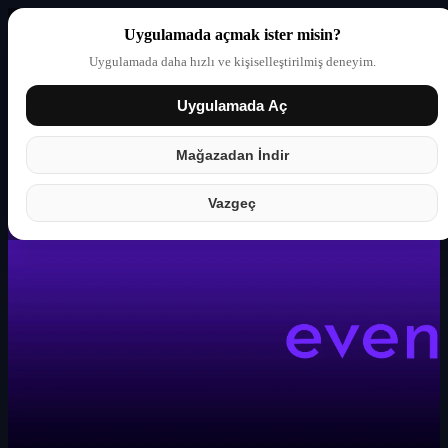
Uygulamada açmak ister misin?
Uygulamada daha hızlı ve kişiselleştirilmiş deneyim.
Uygulamada Aç
Giriş yap
Partner
Mağazadan İndir
Vazgeç