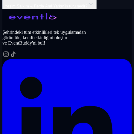
Yeşim Salkım & Ferda Anıl Yarkın'in türü nedir?
Şehrindeki tüm etkinlikleri tek uygulamadan
görüntüle, kendi etkinliğini oluştur
ve EventBuddy'ni bul!