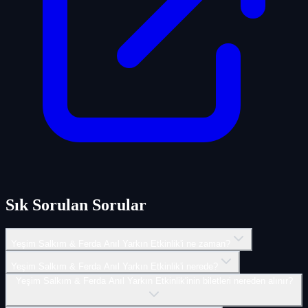
Sık Sorulan Sorular
Yeşim Salkım & Ferda Anıl Yarkın Etkinlik'i ne zaman?
Yeşim Salkım & Ferda Anıl Yarkın Etkinlik'i nerede?
Yeşim Salkım & Ferda Anıl Yarkın Etkinlik'inin biletleri nereden alınır?