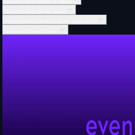
Seyfi Bey | Hatay Etkinlik'i ne zaman?
Seyfi Bey | Hatay Etkinlik'i nerede?
Seyfi Bey | Hatay Etkinlik'inin biletleri nereden alınır?
Seyfi Bey | Hatay'in türü nedir?