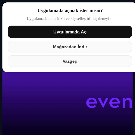
Uygulamada açmak ister misin?
Uygulamada daha hızlı ve kişiselleştirilmiş deneyim.
Uygulamada Aç
Giriş yap
Partner
Mağazadan İndir
Vazgeç