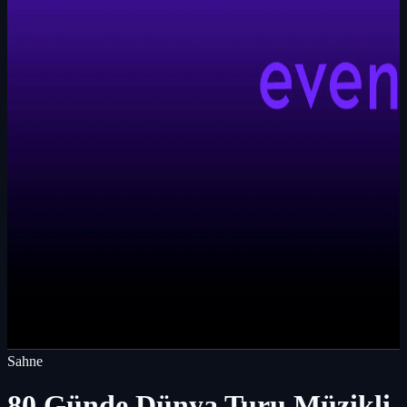
Sahne
80 Günde Dünya Turu Müzikli