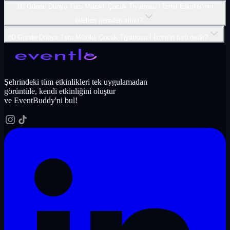
80 Günde Dünya Turu Müzikli Çocuk Tiyatrosu İ İ̇zmir Etkinlik'inin
biletleri nereden alınır?
80 Günde Dünya Turu Müzikli Çocuk Tiyatrosu İ İ̇zmir'in türü nedir?
Şehrindeki tüm etkinlikleri tek uygulamadan
görüntüle, kendi etkinliğini oluştur
ve EventBuddy'ni bul!