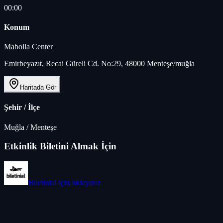
00:00
Konum
Mabolla Center
Emirbeyazıt, Recai Güreli Cd. No:29, 48000 Menteşe/muğla
Haritada Gör
Şehir / İlçe
Muğla
/
Menteşe
Etkinlik Biletini Almak İçin
Biletinial
için tıklayınız