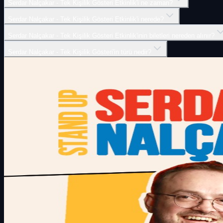
Serdar Nalçakar - Tek Kişilik Gösteri Etkinlik'i ne zaman?
Serdar Nalçakar - Tek Kişilik Gösteri Etkinlik'i nerede?
Serdar Nalçakar - Tek Kişilik Gösteri Etkinlik'inin biletleri nereden alınır?
Serdar Nalçakar - Tek Kişilik Gösteri'in türü nedir?