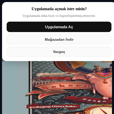
Uygulamada açmak ister misin?
Uygulamada daha hızlı ve kişiselleştirilmiş deneyim.
Uygulamada Aç
Giriş yap
Partner
Mağazadan İndir
Vazgeç