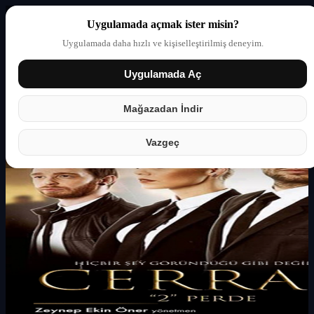
Uygulamada açmak ister misin?
Uygulamada daha hızlı ve kişiselleştirilmiş deneyim.
Uygulamada Aç
Giriş yap
Partner
Mağazadan İndir
Vazgeç