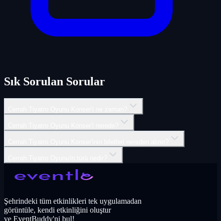
Sık Sorulan Sorular
Cerrah Tiyatro Oyunu Konser'i ne zaman?
Cerrah Tiyatro Oyunu Konser'i nerede?
Cerrah Tiyatro Oyunu Konser'inin biletleri nereden alınır?
Cerrah Tiyatro Oyunu'in türü nedir?
Şehrindeki tüm etkinlikleri tek uygulamadan
görüntüle, kendi etkinliğini oluştur
ve EventBuddy'ni bul!