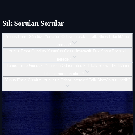
Sık Sorulan Sorular
Yunus Emre Gündüz- Yunus'un Odası İnteraktif Talk Show Etkinlik'i ne
zaman?
Yunus Emre Gündüz- Yunus'un Odası İnteraktif Talk Show Etkinlik'i
nerede?
Yunus Emre Gündüz- Yunus'un Odası İnteraktif Talk Show Etkinlik'inin
biletleri nereden alınır?
Yunus Emre Gündüz- Yunus'un Odası İnteraktif Talk Show'in türü nedir?