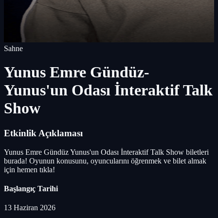
Sahne
Yunus Emre Gündüz-
Yunus'un Odası İnteraktif Talk
Show
Etkinlik Açıklaması
Yunus Emre Gündüz Yunus'un Odası İnteraktif Talk Show biletleri
burada! Oyunun konusunu, oyuncularını öğrenmek ve bilet almak
için hemen tıkla!
Başlangıç Tarihi
13 Haziran 2026