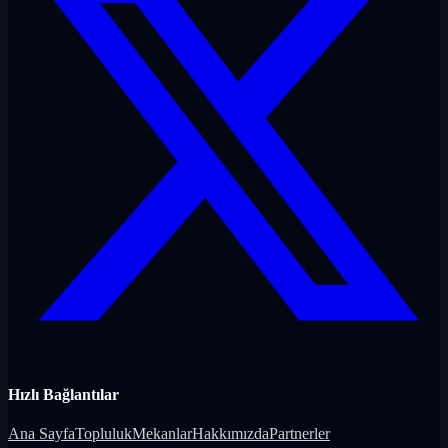
Hızlı Bağlantılar
Ana Sayfa
Topluluk
Mekanlar
Hakkımızda
Partnerler