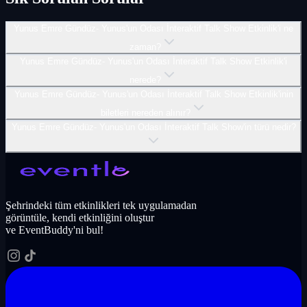
Yunus Emre Gündüz- Yunus'un Odası İnteraktif Talk Show Etkinlik'i ne
zaman?
Yunus Emre Gündüz- Yunus'un Odası İnteraktif Talk Show Etkinlik'i
nerede?
Yunus Emre Gündüz- Yunus'un Odası İnteraktif Talk Show Etkinlik'inin
biletleri nereden alınır?
Yunus Emre Gündüz- Yunus'un Odası İnteraktif Talk Show'in türü nedir?
Şehrindeki tüm etkinlikleri tek uygulamadan
görüntüle, kendi etkinliğini oluştur
ve EventBuddy'ni bul!