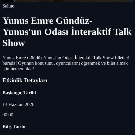
Sahne
Yunus Emre Gündüz-
Yunus'un Odası İnteraktif Talk
Show
Yunus Emre Gündüz Yunus'un Odası İnteraktif Talk Show biletleri
burada! Oyunun konusunu, oyuncularını öğrenmek ve bilet almak
için hemen tıkla!
Etkinlik Detayları
Başlangıç Tarihi
13 Haziran 2026
00:00
Bitiş Tarihi