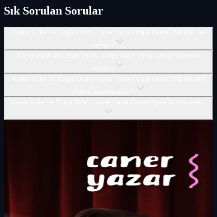
Sık Sorulan Sorular
Caner Güler Ve Özgür Ozan, “caner Yazar Özgür Oynar” Etkinlik'i ne
zaman?
Caner Güler Ve Özgür Ozan, “caner Yazar Özgür Oynar” Etkinlik'i
nerede?
Caner Güler Ve Özgür Ozan, “caner Yazar Özgür Oynar” Etkinlik'inin
biletleri nereden alınır?
Caner Güler Ve Özgür Ozan, “caner Yazar Özgür Oynar”'in türü nedir?