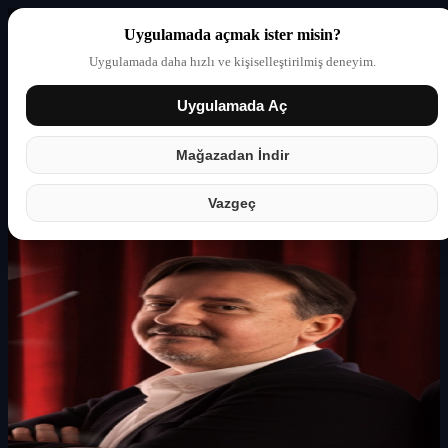
Uygulamada açmak ister misin?
Uygulamada daha hızlı ve kişiselleştirilmiş deneyim.
Uygulamada Aç
Giriş yap
Partner
Mağazadan İndir
Vazgeç