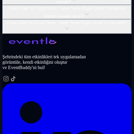
nerede?
Caner Güler Ve Özgür Ozan, “caner Yazar Özgür Oynar” Etkinlik'inin
biletleri nereden alınır?
Caner Güler Ve Özgür Ozan, “caner Yazar Özgür Oynar”'in türü nedir?
Şehrindeki tüm etkinlikleri tek uygulamadan
görüntüle, kendi etkinliğini oluştur
ve EventBuddy'ni bul!