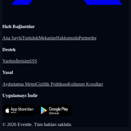
Hızlı Bağlantılar
Ana Sayfa
Topluluk
Mekanlar
Hakkımızda
Partnerler
Destek
Yardım
İletişim
SSS
Yasal
Aydınlatma Metni
Gizlilik Politikası
Kullanım Koşulları
Uygulamayı İndir
©
2026
Eventle.
Tüm hakları saklıdır.