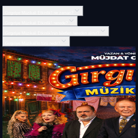
Gırgıriye Müzikali Etkinlik'i ne zaman?
Gırgıriye Müzikali Etkinlik'i nerede?
Gırgıriye Müzikali Etkinlik'inin biletleri nereden alınır?
Gırgıriye Müzikali'in türü nedir?