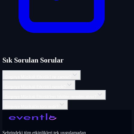
Sık Sorulan Sorular
Gırgıriye Müzikali Etkinlik'i ne zaman?
Gırgıriye Müzikali Etkinlik'i nerede?
Gırgıriye Müzikali Etkinlik'inin biletleri nereden alınır?
Gırgıriye Müzikali'in türü nedir?
Şehrindeki tüm etkinlikleri tek uygulamadan