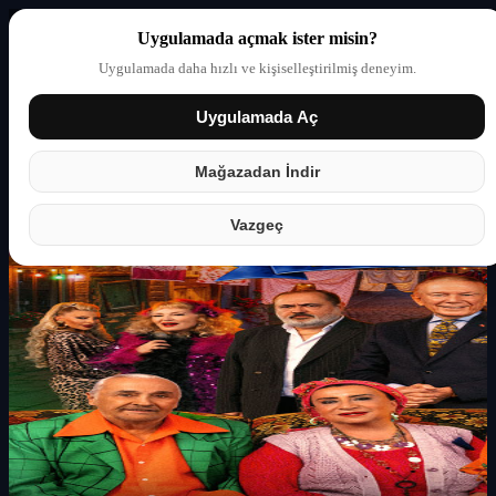
Uygulamada açmak ister misin?
Uygulamada daha hızlı ve kişiselleştirilmiş deneyim.
Uygulamada Aç
Giriş yap
Partner
Mağazadan İndir
Vazgeç