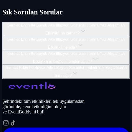
Sık Sorulan Sorular
Sermet Erkin İle Büyük Aile İllüzyon Gösterisi : Sihirli Yaz Akşamları
Etkinlik'i ne zaman?
Sermet Erkin İle Büyük Aile İllüzyon Gösterisi : Sihirli Yaz Akşamları
Etkinlik'i nerede?
Sermet Erkin İle Büyük Aile İllüzyon Gösterisi : Sihirli Yaz Akşamları
Etkinlik'inin biletleri nereden alınır?
Sermet Erkin İle Büyük Aile İllüzyon Gösterisi : Sihirli Yaz Akşamları'in
türü nedir?
Şehrindeki tüm etkinlikleri tek uygulamadan
görüntüle, kendi etkinliğini oluştur
ve EventBuddy'ni bul!