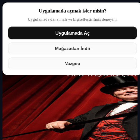
Uygulamada açmak ister misin?
Uygulamada daha hızlı ve kişiselleştirilmiş deneyim.
Uygulamada Aç
Giriş yap
Partner
Mağazadan İndir
Vazgeç