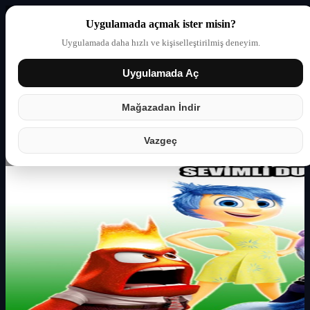
Uygulamada açmak ister misin?
Uygulamada daha hızlı ve kişiselleştirilmiş deneyim.
Uygulamada Aç
Giriş yap
Partner
Mağazadan İndir
Vazgeç