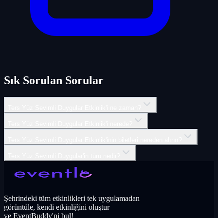
Sık Sorulan Sorular
Ters Yüz Sevimli Duygular Etkinlik'i ne zaman?
Ters Yüz Sevimli Duygular Etkinlik'i nerede?
Ters Yüz Sevimli Duygular Etkinlik'inin biletleri nereden alınır?
Ters Yüz Sevimli Duygular'in türü nedir?
Şehrindeki tüm etkinlikleri tek uygulamadan
görüntüle, kendi etkinliğini oluştur
ve EventBuddy'ni bul!