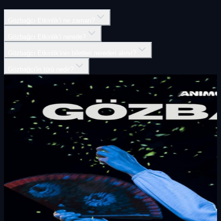
Gözbağcı Etkinlik'i ne zaman?
Gözbağcı Etkinlik'i nerede?
Gözbağcı Etkinlik'inin biletleri nereden alınır?
Gözbağcı'in türü nedir?