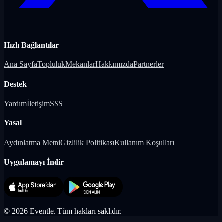
Hızlı Bağlantılar
Ana Sayfa
Topluluk
Mekanlar
Hakkımızda
Partnerler
Destek
Yardım
İletişim
SSS
Yasal
Aydınlatma Metni
Gizlilik Politikası
Kullanım Koşulları
Uygulamayı İndir
©
2026
Eventle.
Tüm hakları saklıdır.