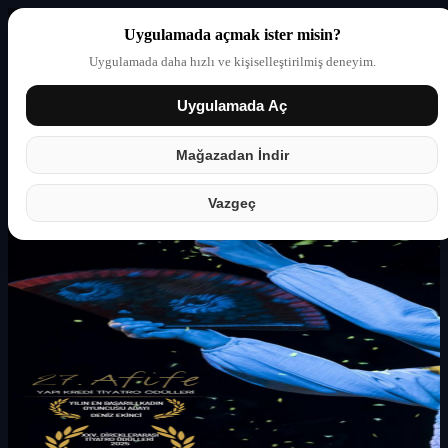
Uygulamada açmak ister misin?
Uygulamada daha hızlı ve kişiselleştirilmiş deneyim.
Uygulamada Aç
Giriş yap
Partner
Mağazadan İndir
Vazgeç