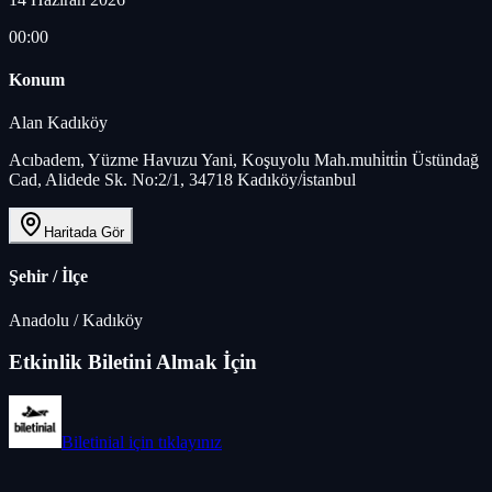
00:00
Konum
Alan Kadıköy
Acıbadem, Yüzme Havuzu Yani, Koşuyolu Mah.muhi̇tti̇n Üstündağ
Cad, Alidede Sk. No:2/1, 34718 Kadıköy/i̇stanbul
Haritada Gör
Şehir / İlçe
Anadolu
/
Kadıköy
Etkinlik Biletini Almak İçin
Biletinial
için tıklayınız