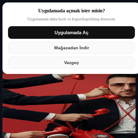
Uygulamada açmak ister misin?
Uygulamada daha hızlı ve kişiselleştirilmiş deneyim.
Uygulamada Aç
Giriş yap
Partner
Mağazadan İndir
Vazgeç