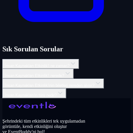
Sık Sorulan Sorular
İnsan Kaynakları Etkinlik'i ne zaman?
İnsan Kaynakları Etkinlik'i nerede?
İnsan Kaynakları Etkinlik'inin biletleri nereden alınır?
İnsan Kaynakları'in türü nedir?
Şehrindeki tüm etkinlikleri tek uygulamadan
görüntüle, kendi etkinliğini oluştur
ve EventBuddy'ni bul!