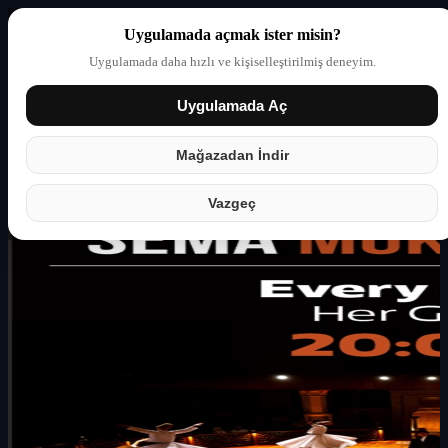
Uygulamada açmak ister misin?
Uygulamada daha hızlı ve kişiselleştirilmiş deneyim.
Uygulamada Aç
Giriş yap
Partner
Mağazadan İndir
Vazgeç