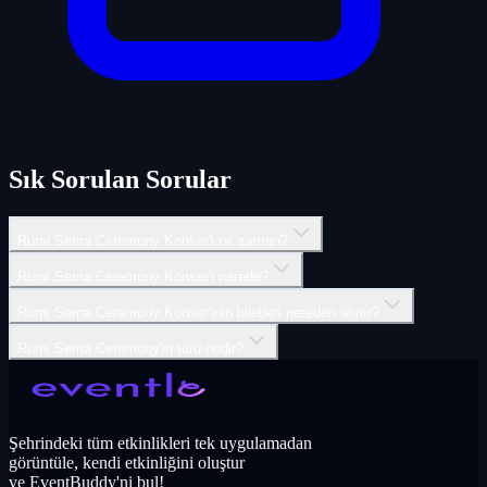
Sık Sorulan Sorular
Rumi Sema Ceremony Konser'i ne zaman?
Rumi Sema Ceremony Konser'i nerede?
Rumi Sema Ceremony Konser'inin biletleri nereden alınır?
Rumi Sema Ceremony'in türü nedir?
Şehrindeki tüm etkinlikleri tek uygulamadan
görüntüle, kendi etkinliğini oluştur
ve EventBuddy'ni bul!