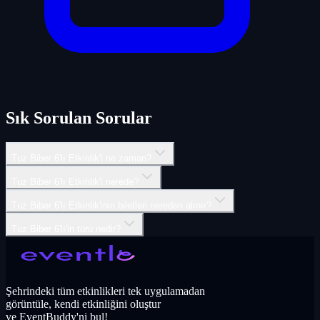
Sık Sorulan Sorular
Tuz Biber 6'lı Etkinlik'i ne zaman?
Tuz Biber 6'lı Etkinlik'i nerede?
Tuz Biber 6'lı Etkinlik'inin biletleri nereden alınır?
Tuz Biber 6'lı'in türü nedir?
Şehrindeki tüm etkinlikleri tek uygulamadan
görüntüle, kendi etkinliğini oluştur
ve EventBuddy'ni bul!