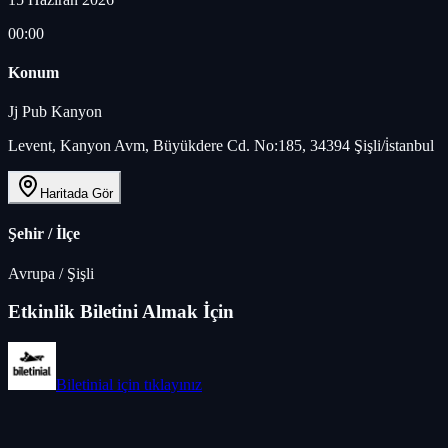
00:00
Konum
Jj Pub Kanyon
Levent, Kanyon Avm, Büyükdere Cd. No:185, 34394 Şişli/i̇stanbul
Haritada Gör
Şehir / İlçe
Avrupa
/
Şişli
Etkinlik Biletini Almak İçin
Biletinial
için tıklayınız