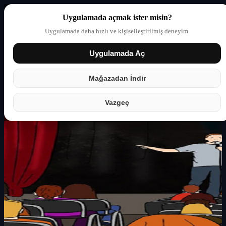
Uygulamada açmak ister misin?
Uygulamada daha hızlı ve kişiselleştirilmiş deneyim.
Uygulamada Aç
Giriş yap
Partner
Mağazadan İndir
Vazgeç