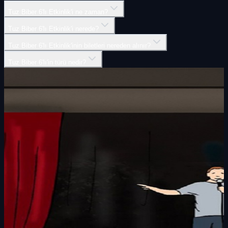
Tuz Biber 6'lı Etkinlik'i ne zaman?
Tuz Biber 6'lı Etkinlik'i nerede?
Tuz Biber 6'lı Etkinlik'inin biletleri nereden alınır?
Tuz Biber 6'lı'in türü nedir?