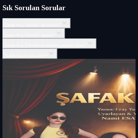
Sık Sorulan Sorular
Şafak Kaç Etkinlik'i ne zaman?
Şafak Kaç Etkinlik'i nerede?
Şafak Kaç Etkinlik'inin biletleri nereden alınır?
Şafak Kaç'in türü nedir?