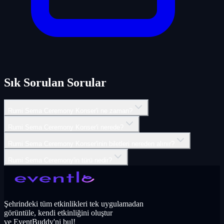
Sık Sorulan Sorular
Rumi Sema Ceremony Konser'i ne zaman?
Rumi Sema Ceremony Konser'i nerede?
Rumi Sema Ceremony Konser'inin biletleri nereden alınır?
Rumi Sema Ceremony'in türü nedir?
Şehrindeki tüm etkinlikleri tek uygulamadan
görüntüle, kendi etkinliğini oluştur
ve EventBuddy'ni bul!