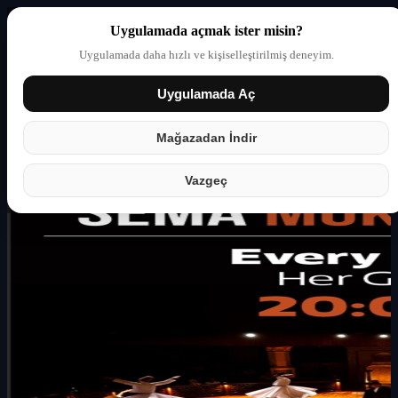
Uygulamada açmak ister misin?
Uygulamada daha hızlı ve kişiselleştirilmiş deneyim.
Uygulamada Aç
Giriş yap
Partner
Mağazadan İndir
Vazgeç