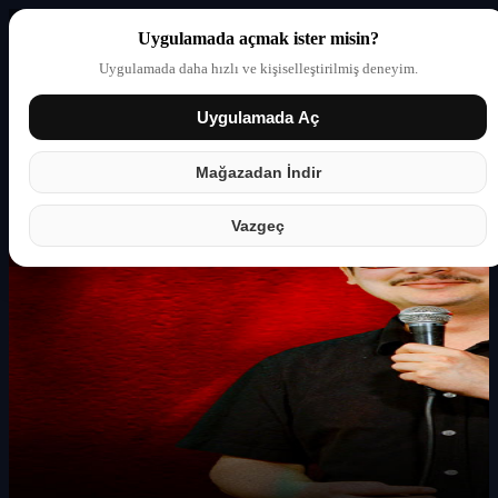
Uygulamada açmak ister misin?
Uygulamada daha hızlı ve kişiselleştirilmiş deneyim.
Uygulamada Aç
Giriş yap
Partner
Mağazadan İndir
Vazgeç