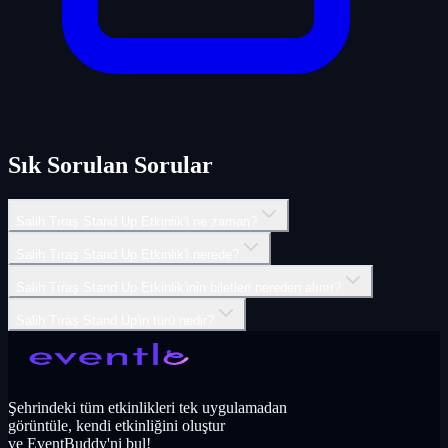
Sık Sorulan Sorular
Salih Tıraş Stand Up Etkinlik'i ne zaman?
Salih Tıraş Stand Up Etkinlik'i nerede?
Salih Tıraş Stand Up Etkinlik'inin biletleri nereden alınır?
Salih Tıraş Stand Up'in türü nedir?
Şehrindeki tüm etkinlikleri tek uygulamadan
görüntüle, kendi etkinliğini oluştur
ve EventBuddy'ni bul!